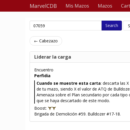
MarvelCDB
Mis Mazos
Mazos
Car
Search
← Cabezazo
Liderar la carga
Encuentro
Perfidia
Cuando se muestre esta carta
: descarta las X
de tu mazo, siendo X el valor de ATQ de Bulldoze
Amenaza sobre el Plan secundario por cada tipo d
que se haya descartado de este modo.
Boost:
Brigada de Demolición #59. Bulldozer #17-18.