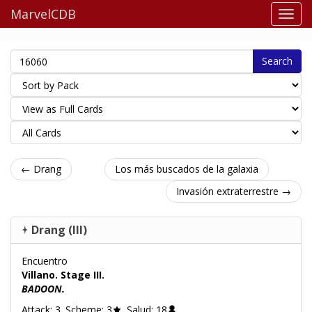
MarvelCDB
Search
← Drang
Los más buscados de la galaxia
Invasión extraterrestre →
Drang (III)
Encuentro
Villano. Stage III.
BADOON.
Attack: 3. Scheme: 3
. Salud: 18
.