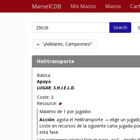
MarvelCDB
Mis Mazos
Mazos
Car
Search
← "¡Adelante, Campeones!"
Helitransporte
Básica
Apoyo
LUGAR. S.H.I.E.L.D.
Coste: 3.
Resource:
Máximo de 1 por jugador.
Acción
: agota el Helitransporte → elige un jugad
coste en recursos de la siguiente carta jugada po
esta fase.
"¿Un portaaviones volador? Estás de guasa, ¿no?" —Jennifer W