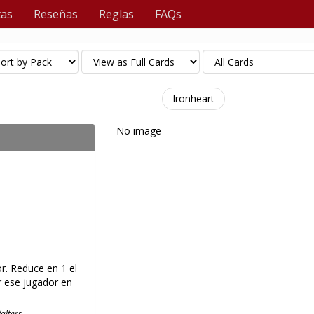
tas
Reseñas
Reglas
FAQs
Ironheart
No image
or. Reduce en 1 el
r ese jugador en
alters