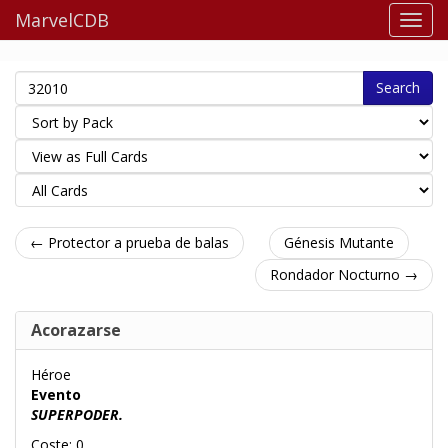
MarvelCDB
Search
← Protector a prueba de balas
Génesis Mutante
Rondador Nocturno →
Acorazarse
Héroe
Evento
SUPERPODER.
Coste: 0.