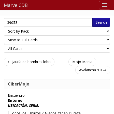
MarvelCDB
Search
← Jauría de hombres lobo
Mojo Mania
Avalancha 9.0 →
CiberMojo
Encuentro
Entorno
UBICACIÓN. SERIE.
Todos los Esbirros y Aliados ganan Dureza.