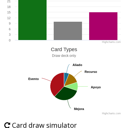
21
18
15
12
9
6
3
0
Highcharts.com
Card Types
Draw deck only
Aliado
Aliado
Recurso
Recurso
Evento
Evento
Apoyo
Apoyo
Mejora
Mejora
Highcharts.com
Card draw simulator