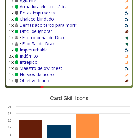
1x
Aguante
1x
Armadura electrostática
1x
Botas impulsoras
1x
Chaleco blindado
1x
Demasiado terco para morir
1x
Difícil de ignorar
1x
•
El otro puñal de Drax
1x
•
El puñal de Drax
1x
Imperturbable
3x
Indómito
1x
Intrépido
1x
Maestro de dwi theet
1x
Nervios de acero
1x
Objetivo fijado
Card Skill Icons
21
18
15
12
9