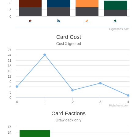
6
3
0
Highcharts.com
Card Cost
Cost X ignored
27
24
21
18
15
12
9
6
3
0
0
1
2
3
4
Highcharts.com
Card Factions
Draw deck only
27
24