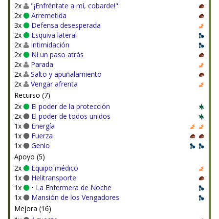
2x
"¡Enfréntate a mí, cobarde!"
2x
Arremetida
3x
Defensa desesperada
2x
Esquiva lateral
2x
Intimidación
2x
Ni un paso atrás
2x
Parada
2x
Salto y apuñalamiento
2x
Vengar afrenta
Recurso (7)
2x
El poder de la protección
2x
El poder de todos unidos
1x
Energía
1x
Fuerza
1x
Genio
Apoyo (5)
2x
Equipo médico
1x
Helitransporte
1x
•
La Enfermera de Noche
1x
Mansión de los Vengadores
Mejora (16)