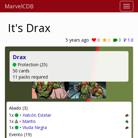
MarvelCDB
It's Drax
5 years ago
0
0
0
1.0
Drax
Protection (25)
50 cards
11 packs required
Aliado (3)
1x
•
Halcón Estelar
1x
•
Mantis
1x
•
Viuda Negra
Evento (19)