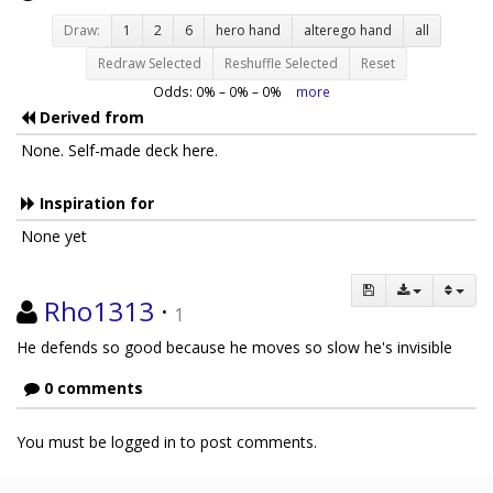
Draw:
1
2
6
hero hand
alterego hand
all
Redraw Selected
Reshuffle Selected
Reset
Odds:
0
% –
0
% –
0
%
more
Derived from
None. Self-made deck here.
Inspiration for
None yet
Rho1313
·
1
He defends so good because he moves so slow he's invisible
0 comments
You must be logged in to post comments.