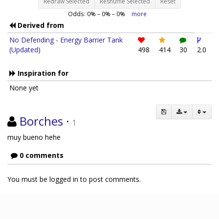
Redraw Selected
Reshuffle Selected
Reset
Odds:
0
% –
0
% –
0
%
more
Derived from
No Defending - Energy Barrier Tank
(Updated)
498
414
30
2.0
Inspiration for
None yet
Borches
·
1
muy bueno hehe
0 comments
You must be logged in to post comments.