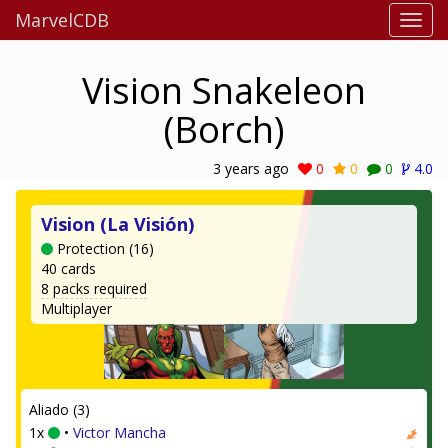
MarvelCDB
Vision Snakeleon
(Borch)
3 years ago
0
0
0
4.0
Vision (La Visión)
Protection (16)
40 cards
8 packs required
Multiplayer
Aliado (3)
1x
•
Victor Mancha