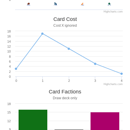
Highcharts.com
Card Cost
Cost X ignored
18
16
14
12
10
8
6
4
2
0
0
1
2
3
4
Highcharts.com
Card Factions
Draw deck only
18
15
12
9