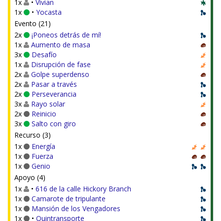
1x
•
Vivian
1x
•
Yocasta
Evento (21)
2x
¡Poneos detrás de mí!
1x
Aumento de masa
3x
Desafío
1x
Disrupción de fase
2x
Golpe superdenso
2x
Pasar a través
2x
Perseverancia
3x
Rayo solar
2x
Reinicio
3x
Salto con giro
Recurso (3)
1x
Energía
1x
Fuerza
1x
Genio
Apoyo (4)
1x
•
616 de la calle Hickory Branch
1x
Camarote de tripulante
1x
Mansión de los Vengadores
1x
•
Quintransporte