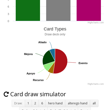
6
3
0
Highcharts.com
Card Types
Draw deck only
Aliado
Aliado
Mejora
Mejora
Evento
Evento
Apoyo
Apoyo
Recurso
Recurso
Highcharts.com
Card draw simulator
Draw:
1
2
6
hero hand
alterego hand
all