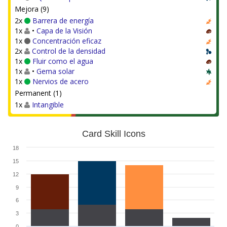
Mejora (9)
2x
Barrera de energía
1x
•
Capa de la Visión
1x
Concentración eficaz
2x
Control de la densidad
1x
Fluir como el agua
1x
•
Gema solar
1x
Nervios de acero
Permanent (1)
1x
Intangible
Card Skill Icons
18
15
12
9
6
3
0