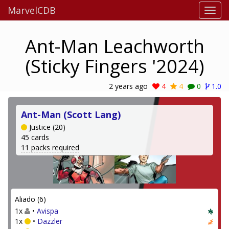
MarvelCDB
Ant-Man Leachworth
(Sticky Fingers '2024)
2 years ago
4
4
0
1.0
Ant-Man (Scott Lang)
Justice (20)
45 cards
11 packs required
Aliado (6)
1x
•
Avispa
1x
•
Dazzler