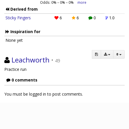
Odds:
0
% –
0
% –
0
%
more
Derived from
Sticky Fingers
6
6
0
1.0
Inspiration for
None yet
Leachworth
·
49
Practice run
0 comments
You must be logged in to post comments.