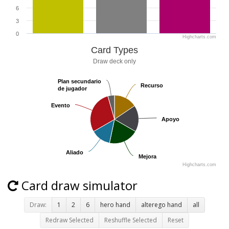
6
3
0
Highcharts.com
Card Types
Draw deck only
Plan secundario
Plan secundario
Recurso
Recurso
de jugador
de jugador
Evento
Evento
Apoyo
Apoyo
Aliado
Aliado
Mejora
Mejora
Highcharts.com
Card draw simulator
Draw:
1
2
6
hero hand
alterego hand
all
Redraw Selected
Reshuffle Selected
Reset