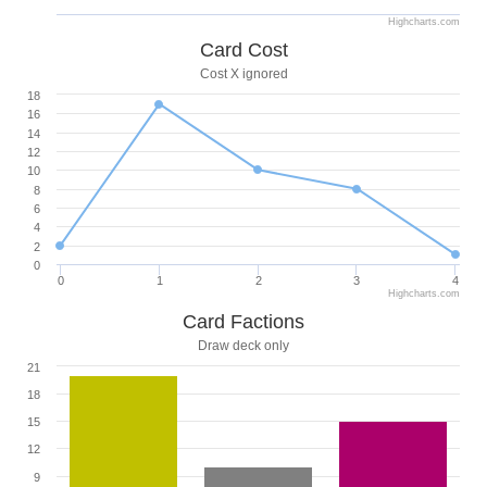
Highcharts.com
Card Cost
Cost X ignored
18
16
14
12
10
8
6
4
2
0
0
1
2
3
4
Highcharts.com
Card Factions
Draw deck only
21
18
15
12
9