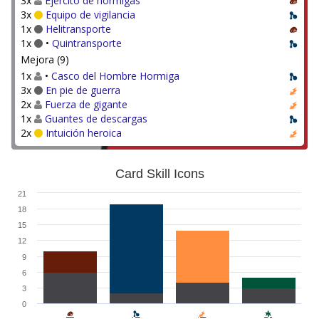
3x
Ejército de hormigas
3x
Equipo de vigilancia
1x
Helitransporte
1x
•
Quintransporte
Mejora (9)
1x
•
Casco del Hombre Hormiga
3x
En pie de guerra
2x
Fuerza de gigante
1x
Guantes de descargas
2x
Intuición heroica
Card Skill Icons
21
18
15
12
9
6
3
0