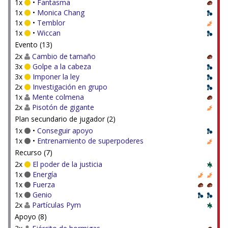
1x
•
Fantasma
1x
•
Monica Chang
1x
•
Temblor
1x
•
Wiccan
Evento (13)
2x
Cambio de tamaño
3x
Golpe a la cabeza
3x
Imponer la ley
2x
Investigación en grupo
1x
Mente colmena
2x
Pisotón de gigante
Plan secundario de jugador (2)
1x
•
Conseguir apoyo
1x
•
Entrenamiento de superpoderes
Recurso (7)
2x
El poder de la justicia
1x
Energía
1x
Fuerza
1x
Genio
2x
Partículas Pym
Apoyo (8)