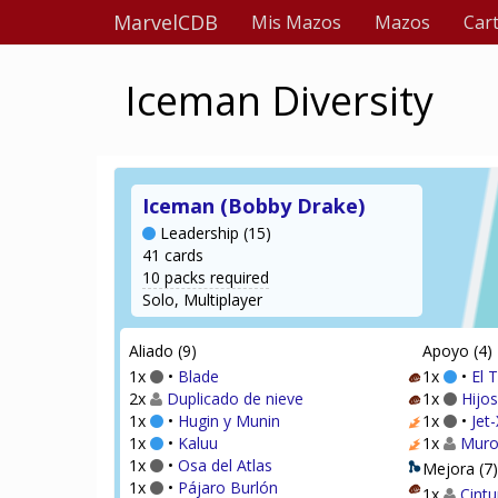
MarvelCDB
Mis Mazos
Mazos
Car
Iceman Diversity
Iceman (Bobby Drake)
Leadership (15)
41 cards
10 packs required
Solo, Multiplayer
Aliado (9)
Apoyo (4)
1x
•
Blade
1x
•
El T
2x
Duplicado de nieve
1x
Hijo
1x
•
Hugin y Munin
1x
•
Jet-
1x
•
Kaluu
1x
Muro
1x
•
Osa del Atlas
Mejora (7)
1x
•
Pájaro Burlón
1x
Cintu