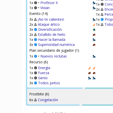
1x
•
Profesor X
1x
Conc
1x
•
Vivian
2x
Encer
Evento (14)
1x
Perce
3x
¡No te calientes!
1x
Propó
2x
Ataque ártico
1x
Tobo
3x
Diversificación
2x
Estallido de hielo
1x
Hacer la llamada
3x
Superioridad numérica
Plan secundario de jugador (1)
1x
•
Nuevos reclutas
Recurso (6)
1x
Energía
1x
Fuerza
1x
Genio
3x
Todos juntos
Frostbite (6)
6x
Congelación