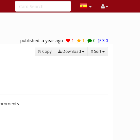
published:
a year ago
1
1
0
3.0
Copy
Download
Sort
 comments.