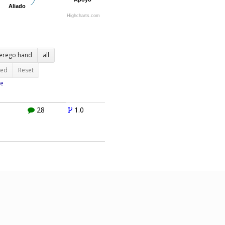
Aliado
Aliado
Highcharts.com
terego hand
all
ted
Reset
e
0
28
1.0