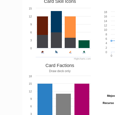
Card Skill Icons
15
18
12
16
14
9
12
10
6
8
6
3
4
2
0
0
0
Highcharts.com
Card Factions
Draw deck only
18
15
12
Mejor
Mejor
9
Recurso
Recurso
6
3