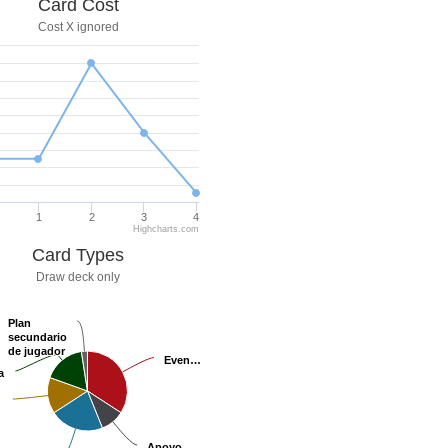
Card Cost
Cost X ignored
1
2
3
4
Highcharts.com
Card Types
Draw deck only
Plan
Plan
secundario
secundario
de jugador
de jugador
Even…
Even…
a
a
Apoyo
Apoyo