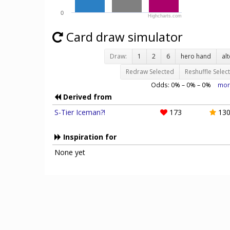
0
Highcharts.com
Card draw simulator
Draw:
1
2
6
hero hand
al
Redraw Selected
Reshuffle Selec
Odds:
0
% –
0
% –
0
%
mor
Derived from
S-Tier Iceman?!
173
13
Inspiration for
None yet