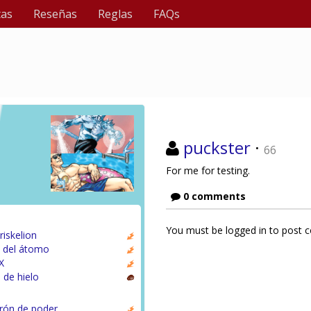
tas
Reseñas
Reglas
FAQs
puckster
·
66
For me for testing.
0 comments
You must be logged in to post
riskelion
s del átomo
X
 de hielo
rón de poder