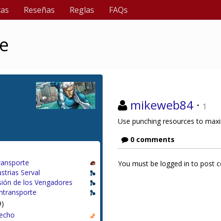
tas
Reseñas
Reglas
FAQs
ve
mikeweb84
·
1
Use punching resources to maxi
0 comments
ransporte
You must be logged in to post
strias Serval
ión de los Vengadores
ntransporte
9)
cecho