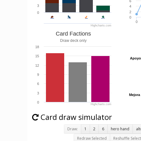
6
3
4
2
0
0
0
Highcharts.com
Card Factions
Draw deck only
18
15
Apoyo
Apoyo
12
9
6
3
Mejora
Mejora
0
Highcharts.com
Card draw simulator
Draw:
1
2
6
hero hand
al
Redraw Selected
Reshuffle Selec