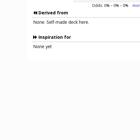
Odds:
0
% –
0
% –
0
%
mor
Derived from
None. Self-made deck here.
Inspiration for
None yet