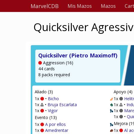
MarvelCDB
Mis Mazos
Mazos
Car
Quicksilver Agressi
Quicksilver (Pietro Maximoff)
Aggression (16)
44 cards
8 packs required
Aliado (3)
Apoyo (4)
1x
•
Bicho
1x
Helit
1x
•
Bruja Escarlata
1x
•
Indu
1x
•
Vigor
1x
Mans
1x
•
Qui
Evento (13)
Mejora (1
1x
A por ellos
1x
Amedrentar
1x
Al a