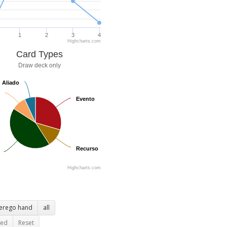
1
2
3
4
Highcharts.com
Card Types
Draw deck only
Aliado
Aliado
Evento
Evento
Recurso
Recurso
Highcharts.com
terego hand
all
ted
Reset