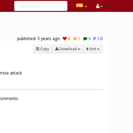
published:
5 years ago
0
0
0
1.0
Copy
Download
Sort
mise attack
 comments.