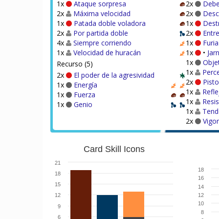
1x
Ataque sorpresa
2x
Deber
2x
Máxima velocidad
2x
Desc
1x
Patada doble voladora
1x
Dest
2x
Por partida doble
2x
Entr
4x
Siempre corriendo
1x
Furi
1x
Velocidad de huracán
1x
•
Jar
1x
Objet
Recurso (5)
1x
Perce
2x
El poder de la agresividad
2x
Pisto
1x
Energía
1x
Refle
1x
Fuerza
1x
Resis
1x
Genio
1x
Tend
2x
Vigo
Card Skill Icons
21
18
18
16
15
14
12
12
10
9
8
6