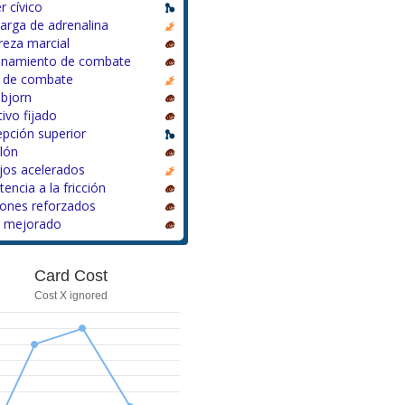
 cívico
arga de adrenalina
reza marcial
enamiento de combate
a de combate
nbjorn
ivo fijado
pción superior
lón
jos acelerados
tencia a la fricción
ones reforzados
r mejorado
Card Cost
Cost X ignored