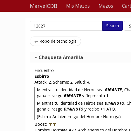
MarvelCDB
Mis Mazos
Mazos
Car
Search
← Robo de tecnología
Chaqueta Amarilla
Encuentro
Esbirro
Attack: 2. Scheme: 2. Salud: 4.
Mientras tu identidad de Héroe sea
GIGANTE
, Ch
gana el rasgo
GIGANTE
y Represalia 1.
Mientras tu identidad de Héroe sea
DIMINUTO
, C
gana el rasgo
DIMINUTO
y recibe +1 ATQ.
(Esbirro Archienemigo del Hombre Hormiga).
Boost:
Hombre Hormiga #27. Archienemigo del Hombre H