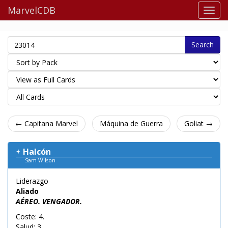
MarvelCDB
Search
← Capitana Marvel
Máquina de Guerra
Goliat →
Halcón
Sam Wilson
Liderazgo
Aliado
AÉREO. VENGADOR.
Coste: 4.
Salud: 3.